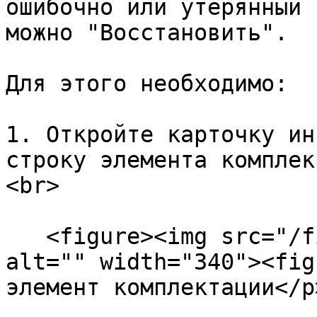
ошибочно или утерянный 
можно "Восстановить".

Для этого необходимо:

1. Откройте карточку ин
строку элемента комплек
<br>

   <figure><img src="/files/Pp7XStZ52b0kobMXx6L0" 
alt="" width="340"><fig
элемент комплектации</p