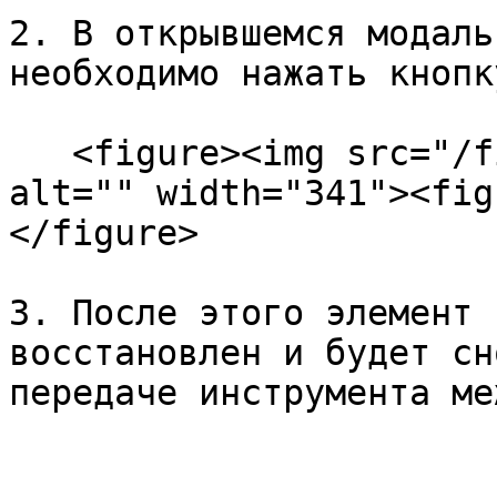
2. В открывшемся модаль
необходимо нажать кнопк
   <figure><img src="/files/lq99jzzE7kRJx52lNPjJ" 
alt="" width="341"><fig
</figure>

3. После этого элемент 
восстановлен и будет сн