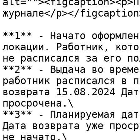
alt=""><figcaption><p>П
журнале</p></figcaption
**1** - Начато оформлен
локации. Работник, кото
не расписался за его по
**2** - Выдача во време
работник расписался в п
возврата 15.08.2024 Дат
просрочена.\

**3** - Планируемая дат
Дата возврата уже проср
не начато.\
